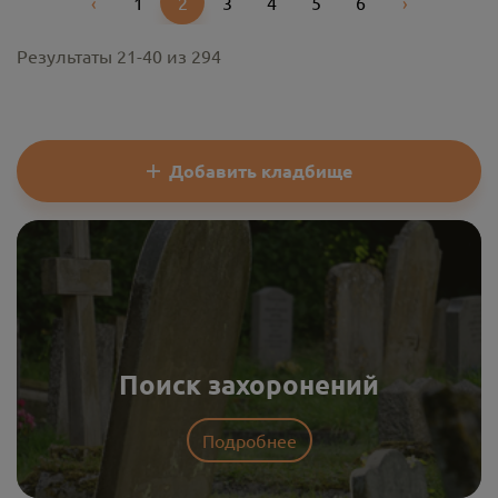
‹
1
2
3
4
5
6
›
Previous
Next
Результаты
21
-
40
из
294
Добавить кладбище
Поиск захоронений
Подробнее