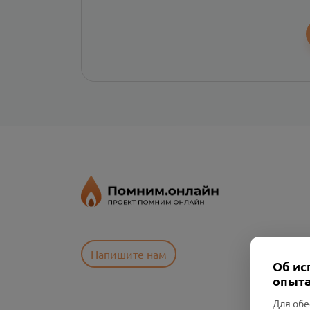
Напишите нам
Об ис
опыта
Для обе