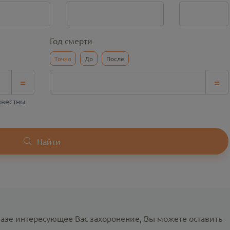
Год смерти
Точно
До
После
=
=
известны
Найти
базе интересующее Вас захоронение, Вы можете оставить