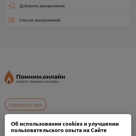
Добавить захоронение
Список захоронений
Напишите нам
Об использовании cookies и улучшении
Пользовательское соглашение
пользовательского опыта на Сайте
Политика конфиденциальности