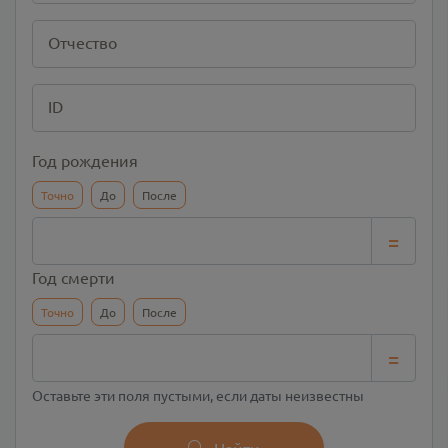
Отчество
ID
Год рождения
Точно
До
После
=
Год смерти
Точно
До
После
=
Оставьте эти поля пустыми, если даты неизвестны
Найти