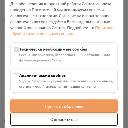
Для обеспечения корректной работы Сайта и анализа
Промо-материалы
поведения Посетителей мы используем cookies и
аналогичные технологии. Согласие на использование
Настройки cookies
аналитических cookies даётся Вами отдельно от иных
условий пользования Сайтом. Подробнее – в
Политике
Общество с ограниченной ответственностью «Смоленский
обработки персональных данных
.
Проект Помним»
ИНН: 6700029207 ОГРН: 1256700001986
Юридический адрес: 216790, Смоленская область, р-н
Технически необходимые cookies
Руднянский, г. Рудня, улица Западная, д. 26А, пом. 18
Сессия, авторизация, безопасность — необходимы для
Номер счёта: 40702810901130004287 в АО "АЛЬФА-БАНК"
функционирования Сайта
Кор. счёт: 30101810200000000593
Аналитические cookies
Яндекс.Метрика — улучшение пользовательского опыта,
статистический анализ, оптимизация контента
info@pomnim.online
Принять выбранные
?
Отклонить все