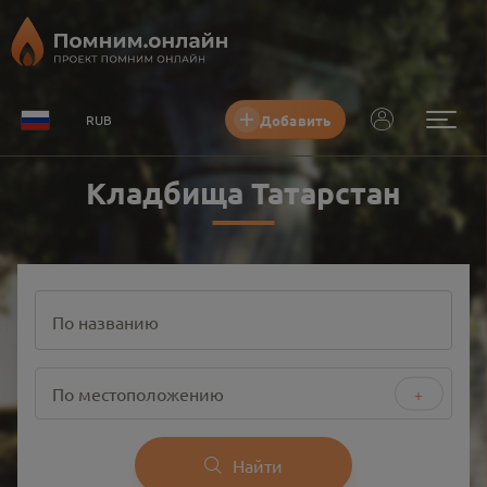
Добавить
RUB
Кладбища Татарстан
По названию
По местоположению
+
Найти