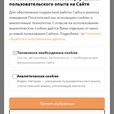
пользовательского опыта на Сайте
Политика конфиденциальности
Промо-материалы
Для обеспечения корректной работы Сайта и анализа
поведения Посетителей мы используем cookies и
Настройки cookies
аналогичные технологии. Согласие на использование
аналитических cookies даётся Вами отдельно от иных
Общество с ограниченной ответственностью «Смоленский
условий пользования Сайтом. Подробнее – в
Политике
Проект Помним»
обработки персональных данных
.
ИНН: 6700029207 ОГРН: 1256700001986
Юридический адрес: 216790, Смоленская область, р-н
Технически необходимые cookies
Руднянский, г. Рудня, улица Западная, д. 26А, пом. 18
Сессия, авторизация, безопасность — необходимы для
Номер счёта: 40702810901130004287 в АО "АЛЬФА-БАНК"
функционирования Сайта
Кор. счёт: 30101810200000000593
Аналитические cookies
Яндекс.Метрика — улучшение пользовательского опыта,
статистический анализ, оптимизация контента
info@pomnim.online
Принять выбранные