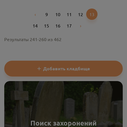
‹
9
10
11
12
13
Previous
14
15
16
17
›
Next
Результаты
241
-
260
из
462
Добавить кладбище
Поиск захоронений