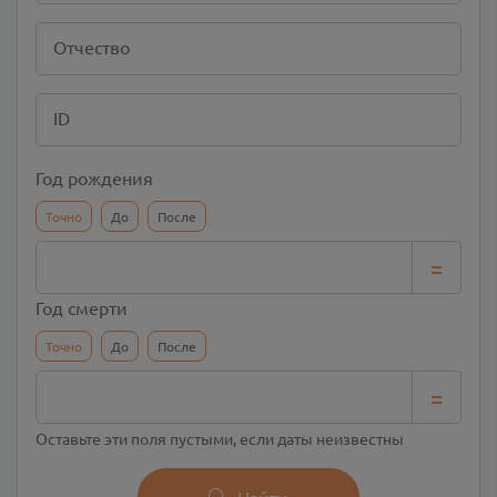
Отчество
ID
Год рождения
Точно
До
После
=
Год смерти
Точно
До
После
=
Оставьте эти поля пустыми, если даты неизвестны
Найти