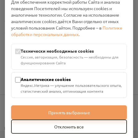
Для обеспечения корректной работы Сайта и анализа
Промо-материалы
поведения Посетителей мы используем cookies и
аналогичные технологии. Согласие на использование
Настройки cookies
аналитических cookies даётся Вами отдельно от иных
условий пользования Сайтом. Подробнее – в
Политике
Общество с ограниченной ответственностью «Смоленский
обработки персональных данных
.
Проект Помним»
ИНН: 6700029207 ОГРН: 1256700001986
Технически необходимые cookies
Юридический адрес: 216790, Смоленская область, р-н
Сессия, авторизация, безопасность — необходимы для
Руднянский, г. Рудня, улица Западная, д. 26А, пом. 18
функционирования Сайта
Номер счёта: 40702810901130004287 в АО "АЛЬФА-БАНК"
Кор. счёт: 30101810200000000593
Аналитические cookies
Яндекс.Метрика — улучшение пользовательского опыта,
статистический анализ, оптимизация контента
Принять выбранные
info@pomnim.online
?
Отклонить все