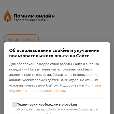
Напишите нам
Об использовании cookies и улучшении
пользовательского опыта на Сайте
Пользовательское соглашение
Для обеспечения корректной работы Сайта и анализа
Политика конфиденциальности
поведения Посетителей мы используем cookies и
Промо-материалы
аналогичные технологии. Согласие на использование
аналитических cookies даётся Вами отдельно от иных
Настройки cookies
условий пользования Сайтом. Подробнее – в
Политике
обработки персональных данных
.
Общество с ограниченной ответственностью «Смоленский
Проект Помним»
ИНН: 6700029207 ОГРН: 1256700001986
Технически необходимые cookies
Юридический адрес: 216790, Смоленская область, р-н
Сессия, авторизация, безопасность — необходимы для
Руднянский, г. Рудня, улица Западная, д. 26А, пом. 18