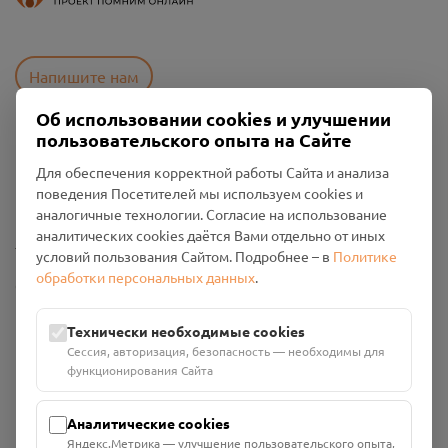
Напишите нам
Об использовании cookies и улучшении
пользовательского опыта на Сайте
Пользовательское соглашение
Для обеспечения корректной работы Сайта и анализа
Политика конфиденциальности
поведения Посетителей мы используем cookies и
Промо-материалы
аналогичные технологии. Согласие на использование
аналитических cookies даётся Вами отдельно от иных
Настройки cookies
условий пользования Сайтом. Подробнее – в
Политике
обработки персональных данных
.
Общество с ограниченной ответственностью «Смоленский
Проект Помним»
ИНН: 6700029207 ОГРН: 1256700001986
Технически необходимые cookies
Юридический адрес: 216790, Смоленская область, р-н
Сессия, авторизация, безопасность — необходимы для
Руднянский, г. Рудня, улица Западная, д. 26А, пом. 18
функционирования Сайта
Номер счёта: 40702810901130004287 в АО "АЛЬФА-БАНК"
Кор. счёт: 30101810200000000593
Аналитические cookies
Яндекс.Метрика — улучшение пользовательского опыта,