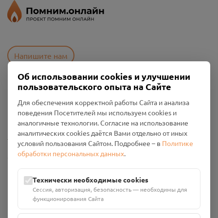
Напишите нам
Об использовании cookies и улучшении
пользовательского опыта на Сайте
Пользовательское соглашение
Для обеспечения корректной работы Сайта и анализа
Политика конфиденциальности
поведения Посетителей мы используем cookies и
Промо-материалы
аналогичные технологии. Согласие на использование
аналитических cookies даётся Вами отдельно от иных
Настройки cookies
условий пользования Сайтом. Подробнее – в
Политике
обработки персональных данных
.
Общество с ограниченной ответственностью «Смоленский
Проект Помним»
ИНН: 6700029207 ОГРН: 1256700001986
Технически необходимые cookies
Юридический адрес: 216790, Смоленская область, р-н
Сессия, авторизация, безопасность — необходимы для
Руднянский, г. Рудня, улица Западная, д. 26А, пом. 18
функционирования Сайта
Номер счёта: 40702810901130004287 в АО "АЛЬФА-БАНК"