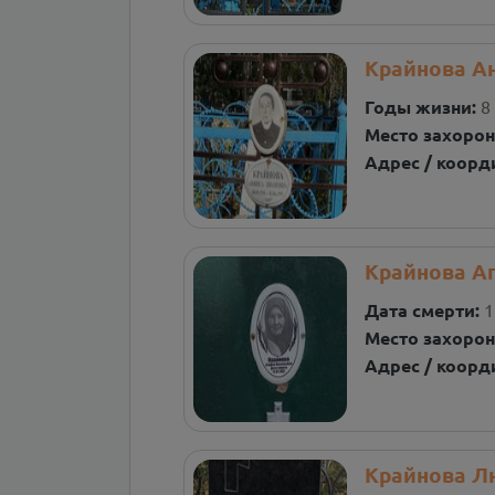
Крайнова А
Годы жизни:
8
Место захорон
Адрес / коорд
Крайнова А
Дата смерти:
1
Место захорон
Адрес / коорд
Крайнова Л