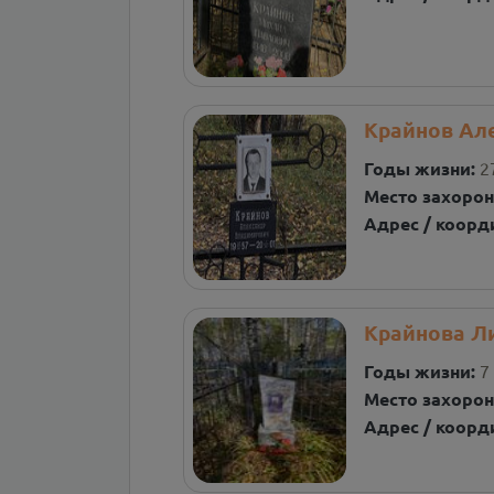
Крайнов Ал
Годы жизни:
2
Место захорон
Адрес / коорд
Крайнова Л
Годы жизни:
7
Место захорон
Адрес / коорд