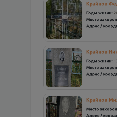
Крайнов Фе
Годы жизни:
2
Место захорон
Адрес / коорд
Крайнов Ни
Годы жизни:
1
Место захорон
Адрес / коорд
Крайнов Ми
Место захорон
Адрес / коорд