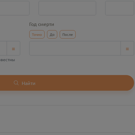
Год смерти
Точно
До
После
=
=
известны
Найти