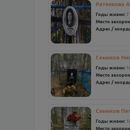
Ратенкова 
Годы жизни:
7
Место захорон
Адрес / коорд
Семиков Ни
Годы жизни:
1
Место захорон
Адрес / коорд
Семиков Пе
Годы жизни:
1
Место захорон