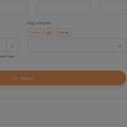
Год смерти
Точно
До
После
=
=
известны
Найти