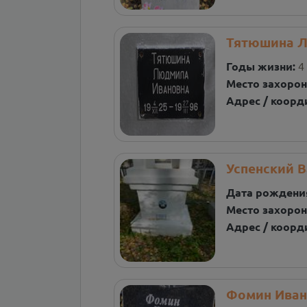
Тятюшина Л
Годы жизни:
4
Место захорон
Адрес / коорд
Успенский 
Дата рождени
Место захорон
Адрес / коорд
Фомин Иван