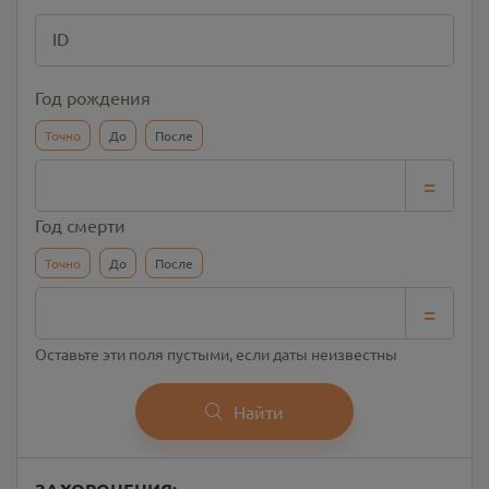
ID
Год рождения
Точно
До
После
=
Год смерти
Точно
До
После
=
Оставьте эти поля пустыми, если даты неизвестны
Найти