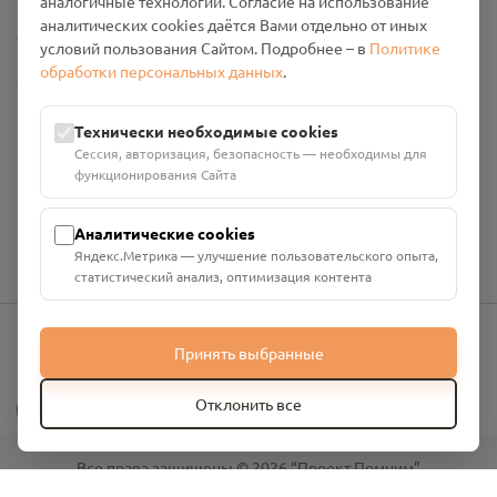
аналогичные технологии. Согласие на использование
аналитических cookies даётся Вами отдельно от иных
Настройки cookies
условий пользования Сайтом. Подробнее – в
Политике
обработки персональных данных
.
Общество с ограниченной ответственностью «Смоленский
Проект Помним»
ИНН: 6700029207 ОГРН: 1256700001986
Технически необходимые cookies
Юридический адрес: 216790, Смоленская область, р-н
Сессия, авторизация, безопасность — необходимы для
Руднянский, г. Рудня, улица Западная, д. 26А, пом. 18
функционирования Сайта
Номер счёта: 40702810901130004287 в АО "АЛЬФА-БАНК"
Кор. счёт: 30101810200000000593
Аналитические cookies
Яндекс.Метрика — улучшение пользовательского опыта,
статистический анализ, оптимизация контента
Принять выбранные
info@pomnim.online
?
Отклонить все
Все права защищены ©
2026
“Проект Помним”