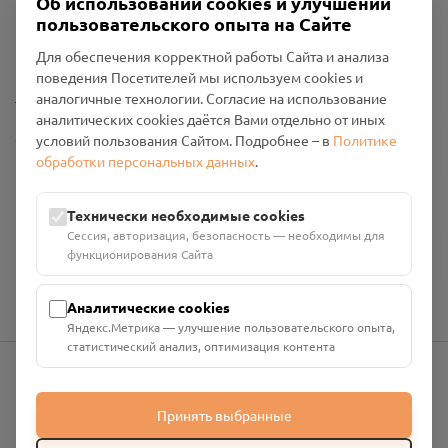
Об использовании cookies и улучшении
Пользовательское соглашение
пользовательского опыта на Сайте
Политика конфиденциальности
Промо-материалы
Для обеспечения корректной работы Сайта и анализа
поведения Посетителей мы используем cookies и
Настройки cookies
аналогичные технологии. Согласие на использование
аналитических cookies даётся Вами отдельно от иных
Общество с ограниченной ответственностью «Смоленский
условий пользования Сайтом. Подробнее – в
Политике
Проект Помним»
обработки персональных данных
.
ИНН: 6700029207 ОГРН: 1256700001986
Юридический адрес: 216790, Смоленская область, р-н
Технически необходимые cookies
Руднянский, г. Рудня, улица Западная, д. 26А, пом. 18
Сессия, авторизация, безопасность — необходимы для
Номер счёта: 40702810901130004287 в АО "АЛЬФА-БАНК"
функционирования Сайта
Кор. счёт: 30101810200000000593
Аналитические cookies
Яндекс.Метрика — улучшение пользовательского опыта,
статистический анализ, оптимизация контента
info@pomnim.online
Принять выбранные