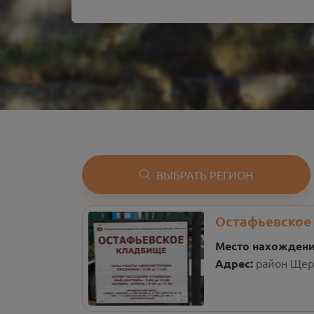
ВЫБРАТЬ РЕГИОН
Остафьевское
Место нахожден
Адрес:
район Щер