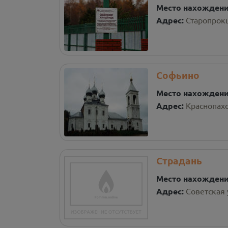
Место нахожден
Адрес:
Старопрок
Софьино
Место нахожден
Адрес:
Краснопахо
Страдань
Место нахожден
Адрес:
Советская 