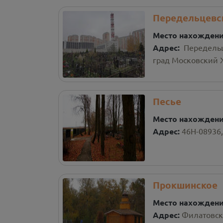
Передельцевс
Место нахожден
Адрес:
Передельц
град Московский Ж
Песье
Место нахожден
Адрес:
46Н-08936,
Прокшинское
Место нахожден
Адрес:
Филатовско