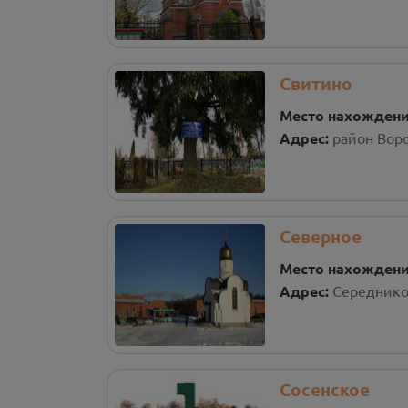
Свитино
Место нахожден
Адрес:
район Воро
Северное
Место нахожден
Адрес:
Середников
Сосенское