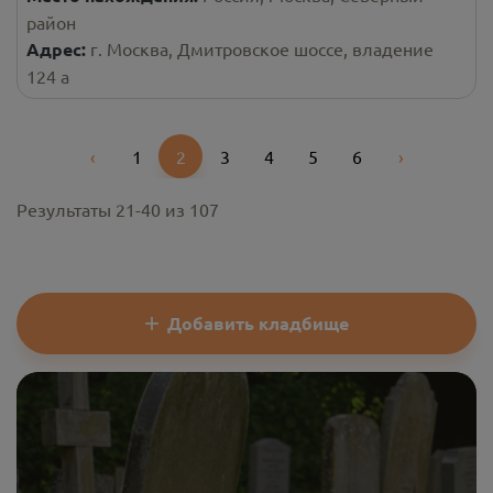
район
Адрес:
г. Москва, Дмитровское шоссе, владение
124 а
‹
1
2
3
4
5
6
›
Previous
Next
Результаты
21
-
40
из
107
Добавить кладбище