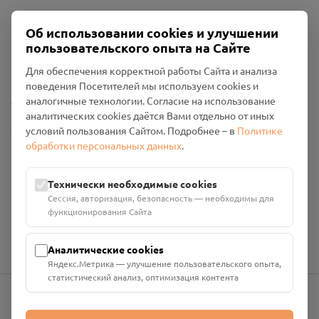
Об использовании cookies и улучшении
Пользовательское соглашение
пользовательского опыта на Сайте
Политика конфиденциальности
Промо-материалы
Для обеспечения корректной работы Сайта и анализа
поведения Посетителей мы используем cookies и
Настройки cookies
аналогичные технологии. Согласие на использование
аналитических cookies даётся Вами отдельно от иных
Общество с ограниченной ответственностью «Смоленский
условий пользования Сайтом. Подробнее – в
Политике
Проект Помним»
обработки персональных данных
.
ИНН: 6700029207 ОГРН: 1256700001986
Юридический адрес: 216790, Смоленская область, р-н
Технически необходимые cookies
Руднянский, г. Рудня, улица Западная, д. 26А, пом. 18
Сессия, авторизация, безопасность — необходимы для
Номер счёта: 40702810901130004287 в АО "АЛЬФА-БАНК"
функционирования Сайта
Кор. счёт: 30101810200000000593
Аналитические cookies
Яндекс.Метрика — улучшение пользовательского опыта,
статистический анализ, оптимизация контента
info@pomnim.online