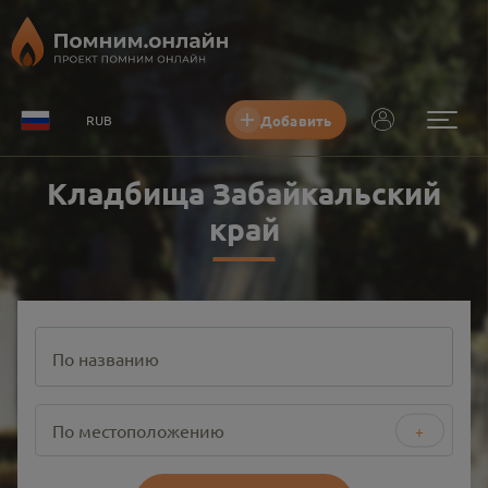
Добавить
RUB
Кладбища Забайкальский
край
По названию
По местоположению
+