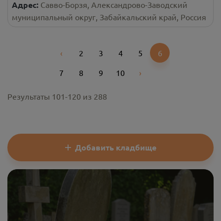
Адрес:
Савво-Борзя, Александрово-Заводский
муниципальный округ, Забайкальский край, Россия
‹
2
3
4
5
6
Previous
7
8
9
10
›
Next
Результаты
101
-
120
из
288
Добавить кладбище