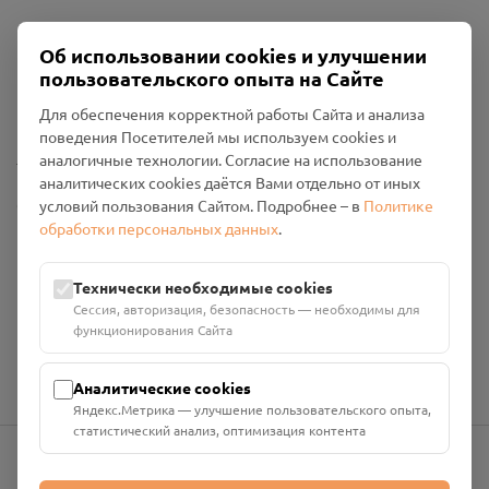
Об использовании cookies и улучшении
Пользовательское соглашение
пользовательского опыта на Сайте
Политика конфиденциальности
Промо-материалы
Для обеспечения корректной работы Сайта и анализа
поведения Посетителей мы используем cookies и
Настройки cookies
аналогичные технологии. Согласие на использование
аналитических cookies даётся Вами отдельно от иных
Общество с ограниченной ответственностью «Смоленский
условий пользования Сайтом. Подробнее – в
Политике
Проект Помним»
обработки персональных данных
.
ИНН: 6700029207 ОГРН: 1256700001986
Юридический адрес: 216790, Смоленская область, р-н
Технически необходимые cookies
Руднянский, г. Рудня, улица Западная, д. 26А, пом. 18
Сессия, авторизация, безопасность — необходимы для
Номер счёта: 40702810901130004287 в АО "АЛЬФА-БАНК"
функционирования Сайта
Кор. счёт: 30101810200000000593
Аналитические cookies
Яндекс.Метрика — улучшение пользовательского опыта,
статистический анализ, оптимизация контента