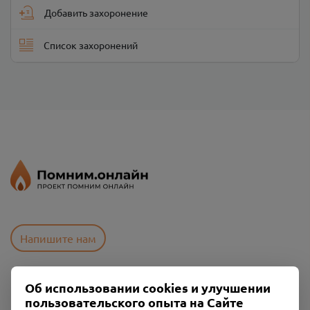
Добавить захоронение
Список захоронений
Напишите нам
Об использовании cookies и улучшении
Пользовательское соглашение
пользовательского опыта на Сайте
Политика конфиденциальности