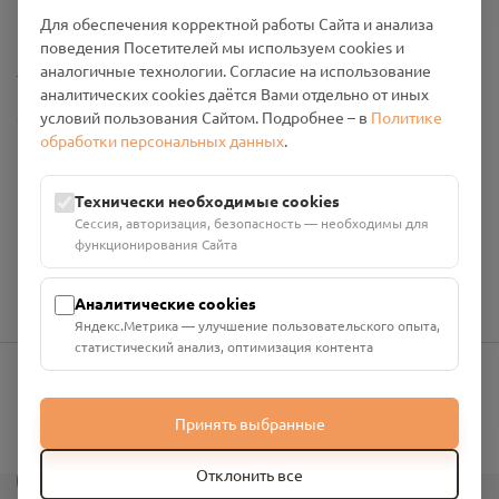
Промо-материалы
Для обеспечения корректной работы Сайта и анализа
поведения Посетителей мы используем cookies и
Настройки cookies
аналогичные технологии. Согласие на использование
аналитических cookies даётся Вами отдельно от иных
условий пользования Сайтом. Подробнее – в
Политике
Общество с ограниченной ответственностью «Смоленский
обработки персональных данных
.
Проект Помним»
ИНН: 6700029207 ОГРН: 1256700001986
Юридический адрес: 216790, Смоленская область, р-н
Технически необходимые cookies
Руднянский, г. Рудня, улица Западная, д. 26А, пом. 18
Сессия, авторизация, безопасность — необходимы для
Номер счёта: 40702810901130004287 в АО "АЛЬФА-БАНК"
функционирования Сайта
Кор. счёт: 30101810200000000593
Аналитические cookies
Яндекс.Метрика — улучшение пользовательского опыта,
статистический анализ, оптимизация контента
info@pomnim.online
Принять выбранные
?
Отклонить все