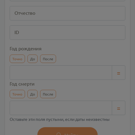
Отчество
ID
Год рождения
Точно
До
После
=
Год смерти
Точно
До
После
=
Оставьте эти поля пустыми, если даты неизвестны
Найти