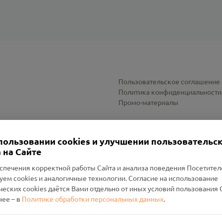
Пользовательское соглашение
Политика конфиденциальности
Промо-материалы
Настройки cookies
пользовании cookies и улучшении пользовательс
 на Сайте
спечения корректной работы Сайта и анализа поведения Посетите
уем cookies и аналогичные технологии. Согласие на использование
оленский Проект Помним»
ческих cookies даётся Вами отдельно от иных условий пользования 
ее – в
Политике обработки персональных данных
.
н Руднянский, г. Рудня, улица Западная, д. 26А, пом. 18
ФА-БАНК"