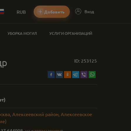
RUB
Вход
Добавить
УБОРКА МОГИЛ
УСЛУГИ ОРГАНИЗАЦИЙ
др
ID:
253125
ет)
осква, Алексеевский район, Алексеевское
ие)
,
37.644998
на карте
маршрут