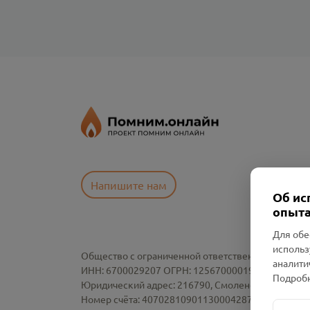
Напишите нам
Об ис
опыта
Для обе
использ
Общество с ограниченной ответственностью «См
аналити
ИНН: 6700029207 ОГРН: 1256700001986
Подробн
Юридический адрес: 216790, Смоленская область, р-
Номер счёта: 40702810901130004287 в АО "АЛЬ