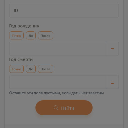
ID
Год рождения
Точно
До
После
=
Год смерти
Точно
До
После
=
Оставьте эти поля пустыми, если даты неизвестны
Найти