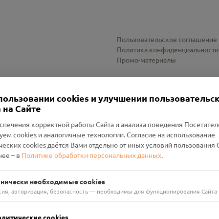
Пользовательское соглашение
Политика конфиденциальности
Промо-материалы
Настройки cookies
пользовании cookies и улучшении пользовательс
 на Сайте
спечения корректной работы Сайта и анализа поведения Посетите
уем cookies и аналогичные технологии. Согласие на использование
оленский Проект Помним»
ческих cookies даётся Вами отдельно от иных условий пользования 
ее – в
Политике обработки персональных данных
.
н Руднянский, г. Рудня, улица Западная, д. 26А, пом. 18
ФА-БАНК"
хнически необходимые cookies
сия, авторизация, безопасность — необходимы для функционирования Сайта
алитические cookies