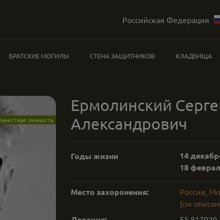
Российская Федерация
БРАТСКИЕ МОГИЛЫ
СТЕНА ЗАЩИТНИКОВ
КЛАДБИЩА
Ермолинский Серге
Александрович
звестная личность
14 декабря
Годы жизни
18 февраля
Место захоронения:
Россия, М
(см описан
Локация:
55.817929