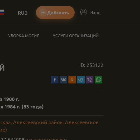
RUB
Вход
Добавить
УБОРКА МОГИЛ
УСЛУГИ ОРГАНИЗАЦИЙ
й
ID:
253122
 1900 г.
 1984 г.
(83 года)
осква, Алексеевский район, Алексеевское
ие)
,
37.644998
на карте
маршрут