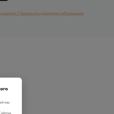
рушении / Запросить удаление публикации
кого
лей мы
Сайтом.