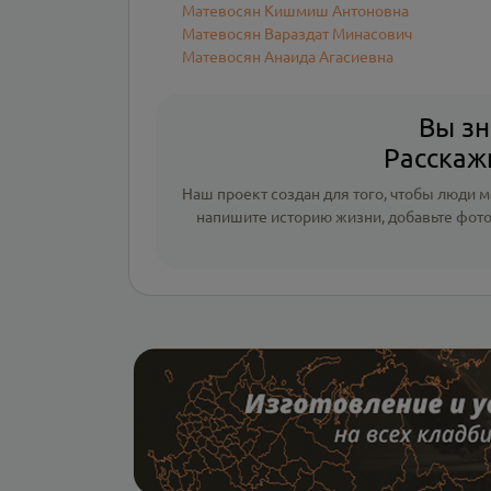
Матевосян Кишмиш Антоновна
Матевосян Вараздат Минасович
Матевосян Анаида Агасиевна
Вы зн
Расскажи
Наш проект создан для того, чтобы люди мо
напишите
историю жизни
,
добавьте фот