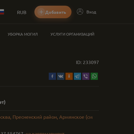
RUB
Вход
Добавить
УБОРКА МОГИЛ
УСЛУГИ ОРГАНИЗАЦИЙ
ID:
233097
ет)
сква, Пресненский район, Армянское (см
,
37.554767
на карте
маршрут