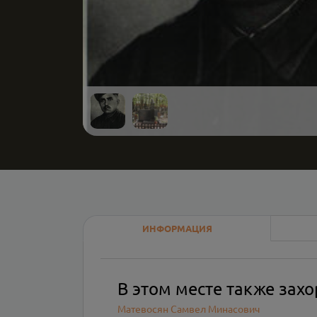
ИНФОРМАЦИЯ
В этом месте также зах
Матевосян Самвел Минасович