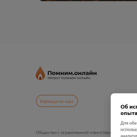
Напишите нам
Об ис
опыта
Для обе
использ
Общество с ограниченной ответственностью «См
аналити