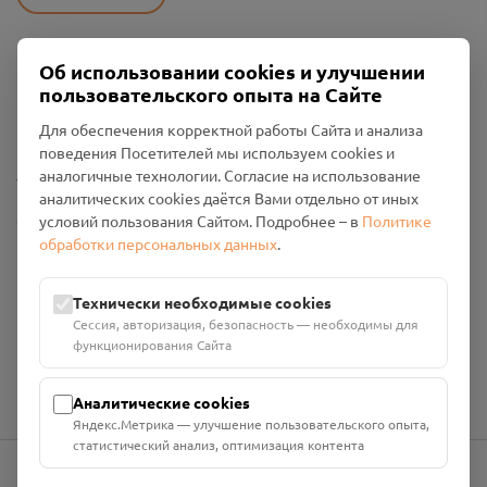
Об использовании cookies и улучшении
Пользовательское соглашение
пользовательского опыта на Сайте
Политика конфиденциальности
Промо-материалы
Для обеспечения корректной работы Сайта и анализа
поведения Посетителей мы используем cookies и
Настройки cookies
аналогичные технологии. Согласие на использование
аналитических cookies даётся Вами отдельно от иных
Общество с ограниченной ответственностью «Смоленский
условий пользования Сайтом. Подробнее – в
Политике
Проект Помним»
обработки персональных данных
.
ИНН: 6700029207 ОГРН: 1256700001986
Юридический адрес: 216790, Смоленская область, р-н
Технически необходимые cookies
Руднянский, г. Рудня, улица Западная, д. 26А, пом. 18
Сессия, авторизация, безопасность — необходимы для
Номер счёта: 40702810901130004287 в АО "АЛЬФА-БАНК"
функционирования Сайта
Кор. счёт: 30101810200000000593
Аналитические cookies
Яндекс.Метрика — улучшение пользовательского опыта,
статистический анализ, оптимизация контента