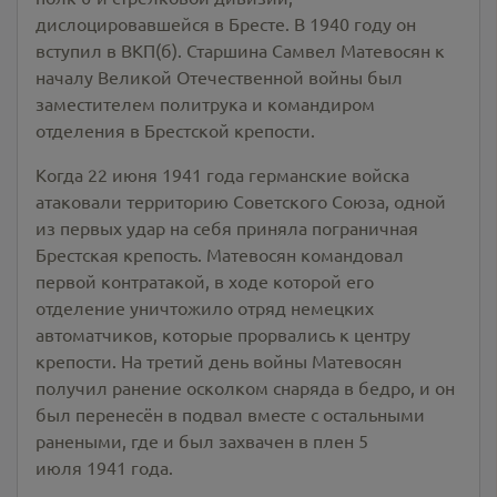
дислоцировавшейся в Бресте. В 1940 году он
вступил в ВКП(б). Старшина Самвел Матевосян к
началу Великой Отечественной войны был
заместителем политрука и командиром
отделения в Брестской крепости.
Когда 22 июня 1941 года германские войска
атаковали территорию Советского Союза, одной
из первых удар на себя приняла пограничная
Брестская крепость. Матевосян командовал
первой контратакой, в ходе которой его
отделение уничтожило отряд немецких
автоматчиков, которые прорвались к центру
крепости. На третий день войны Матевосян
получил ранение осколком снаряда в бедро, и он
был перенесён в подвал вместе с остальными
ранеными, где и был захвачен в плен 5
июля 1941 года.