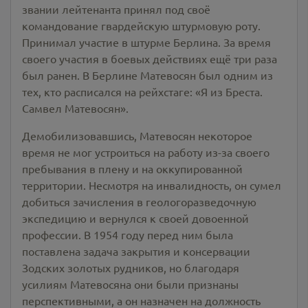
звании лейтенанта принял под своё
командование гвардейскую штурмовую роту.
Принимал участие в штурме Берлина. За время
своего участия в боевых действиях ещё три раза
был ранен. В Берлине Матевосян был одним из
тех, кто расписался на рейхстаге: «Я из Бреста.
Самвел Матевосян».
Демобилизовавшись, Матевосян некоторое
время не мог устроиться на работу из-за своего
пребывания в плену и на оккупированной
территории. Несмотря на инвалидность, он сумел
добиться зачисления в геологоразведочную
экспедицию и вернулся к своей довоенной
профессии. В 1954 году перед ним была
поставлена задача закрытия и консервации
Зодских золотых рудников, но благодаря
усилиям Матевосяна они были признаны
перспективными, а он назначен на должность