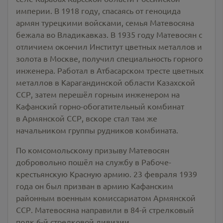
империи. В 1918 году, спасаясь от геноцида
армян турецкими войсками, семья Матевосяна
бежала во Владикавказ. В 1935 году Матевосян с
отличием окончил Институт цветных металлов и
золота в Москве, получил специальность горного
инженера. Работал в Атбасарском тресте цветных
металлов в Карагандинской области Казахской
ССР, затем перешёл горным инженером на
Кафанский горно-обогатительный комбинат
в Армянской ССР, вскоре стал там же
начальником группы рудников комбината.
По комсомольскому призыву Матевосян
добровольно пошёл на службу в Рабоче-
крестьянскую Красную армию. 23 февраля 1939
года он был призван в армию Кафанским
районным военным комиссариатом Армянской
ССР. Матевосяна направили в 84-й стрелковый
полк 6-й стрелковой дивизии,