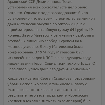
Армянской ССР Демирчяном. После
установления всех обстоятельств дело было
закрыто. Однако в ходе расследования было
установлено, что во время строительства личной
дачи Матевосян закупил по оптовым ценам
стройматериалов на общую сумму 641 рубль 19
копеек. За это Матевосян был уволен с работы и
осуждён к лишению свободы сроком на 6
месяцев условно. Дача у Матевосяна была
конфискована. В 1974 году Матевосян был
исключён из рядов КПСС, а в следующем году —
лишён звания Героя Социалистического Труда. От
него отвернулись даже его друзья и знакомые.
Когда от писателя Сергея Смирнова потребовали
убрать несколько глав, в том числе и главу о
Матевосяне, тот отказался сделать это, в
результате чего весь тираж книги «Брестская
крепость» (около 130 тысяч экземпляров) был