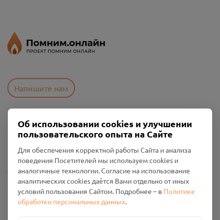
Напишите нам
Об использовании cookies и улучшении
Пользовательское соглашение
пользовательского опыта на Сайте
Политика конфиденциальности
Промо-материалы
Для обеспечения корректной работы Сайта и анализа
поведения Посетителей мы используем cookies и
Настройки cookies
аналогичные технологии. Согласие на использование
аналитических cookies даётся Вами отдельно от иных
Общество с ограниченной ответственностью «Смоленский
условий пользования Сайтом. Подробнее – в
Политике
Проект Помним»
обработки персональных данных
.
ИНН: 6700029207 ОГРН: 1256700001986