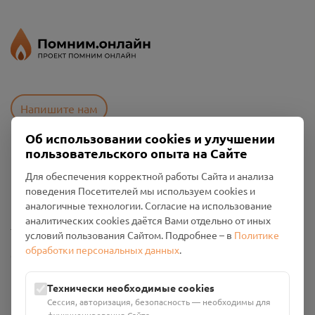
Напишите нам
Об использовании cookies и улучшении
пользовательского опыта на Сайте
Пользовательское соглашение
Для обеспечения корректной работы Сайта и анализа
Политика конфиденциальности
поведения Посетителей мы используем cookies и
Промо-материалы
аналогичные технологии. Согласие на использование
аналитических cookies даётся Вами отдельно от иных
Настройки cookies
условий пользования Сайтом. Подробнее – в
Политике
обработки персональных данных
.
Общество с ограниченной ответственностью «Смоленский
Проект Помним»
ИНН: 6700029207 ОГРН: 1256700001986
Технически необходимые cookies
Юридический адрес: 216790, Смоленская область, р-н
Сессия, авторизация, безопасность — необходимы для
Руднянский, г. Рудня, улица Западная, д. 26А, пом. 18