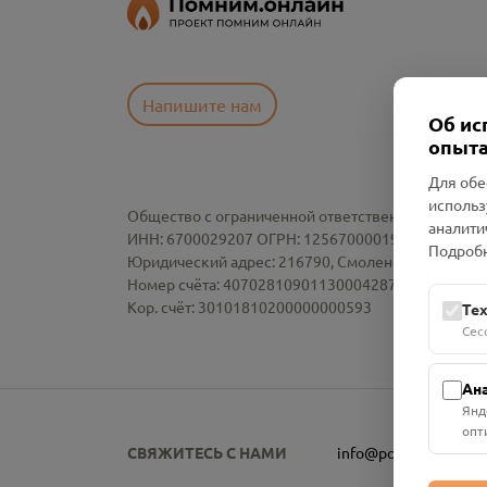
Напишите нам
Об ис
опыта
Для обе
использ
Общество с ограниченной ответственностью «См
аналити
ИНН: 6700029207 ОГРН: 1256700001986
Подробн
Юридический адрес: 216790, Смоленская область, р-
Номер счёта: 40702810901130004287 в АО "АЛЬ
Кор. счёт: 30101810200000000593
Те
Сес
Ан
Янд
опт
СВЯЖИТЕСЬ С НАМИ
info@pomnim.online