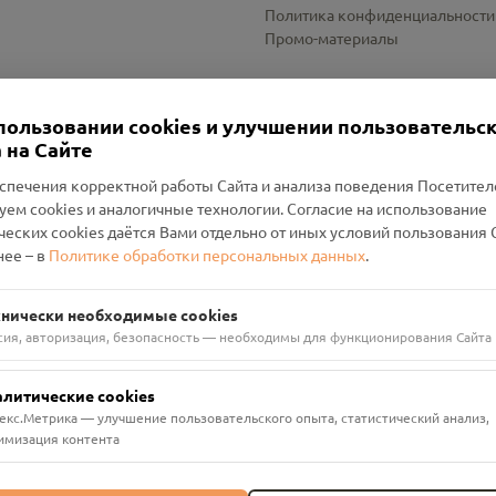
Политика конфиденциальности
Промо-материалы
Настройки cookies
пользовании cookies и улучшении пользовательс
 на Сайте
спечения корректной работы Сайта и анализа поведения Посетите
уем cookies и аналогичные технологии. Согласие на использование
оленский Проект Помним»
ческих cookies даётся Вами отдельно от иных условий пользования 
ее – в
Политике обработки персональных данных
.
н Руднянский, г. Рудня, улица Западная, д. 26А, пом. 18
ФА-БАНК"
хнически необходимые cookies
сия, авторизация, безопасность — необходимы для функционирования Сайта
алитические cookies
екс.Метрика — улучшение пользовательского опыта, статистический анализ,
имизация контента