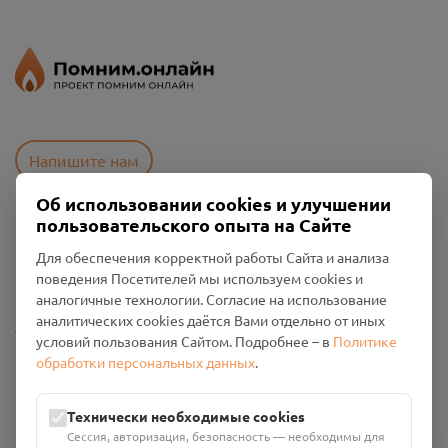
Напишите нам
Об использовании cookies и улучшении
пользовательского опыта на Сайте
Пользовательское соглашение
Для обеспечения корректной работы Сайта и анализа
Политика конфиденциальности
поведения Посетителей мы используем cookies и
Промо-материалы
аналогичные технологии. Согласие на использование
аналитических cookies даётся Вами отдельно от иных
Настройки cookies
условий пользования Сайтом. Подробнее – в
Политике
обработки персональных данных
.
Общество с ограниченной ответственностью «Смоленский
Проект Помним»
ИНН: 6700029207 ОГРН: 1256700001986
Технически необходимые cookies
Юридический адрес: 216790, Смоленская область, р-н
Сессия, авторизация, безопасность — необходимы для