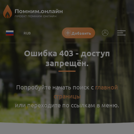
Добавить
RUB
Ошибка
403
-
доступ
запрещён
.
Попробуйте начать поиск с
главной
страницы
или переходите по ссылкам в меню.