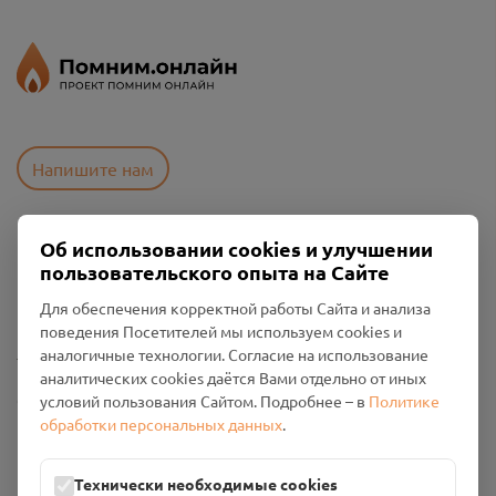
Напишите нам
Об использовании cookies и улучшении
Пользовательское соглашение
пользовательского опыта на Сайте
Политика конфиденциальности
Промо-материалы
Для обеспечения корректной работы Сайта и анализа
поведения Посетителей мы используем cookies и
Настройки cookies
аналогичные технологии. Согласие на использование
аналитических cookies даётся Вами отдельно от иных
Общество с ограниченной ответственностью «Смоленский
условий пользования Сайтом. Подробнее – в
Политике
Проект Помним»
обработки персональных данных
.
ИНН: 6700029207 ОГРН: 1256700001986
Юридический адрес: 216790, Смоленская область, р-н
Технически необходимые cookies
Руднянский, г. Рудня, улица Западная, д. 26А, пом. 18