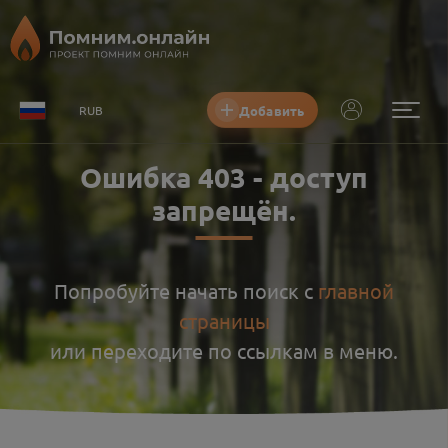
Добавить
RUB
Ошибка
403
-
доступ
запрещён
.
Попробуйте начать поиск с
главной
страницы
или переходите по ссылкам в меню.