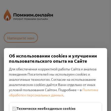
Напишите нам
Об использовании cookies и улучшении
Пользовательское соглашение
пользовательского опыта на Сайте
Политика конфиденциальности
Промо-материалы
Для обеспечения корректной работы Сайта и анализа
поведения Посетителей мы используем cookies и
Настройки cookies
аналогичные технологии. Согласие на использование
аналитических cookies даётся Вами отдельно от иных
Общество с ограниченной ответственностью «Смоленский
условий пользования Сайтом. Подробнее – в
Политике
Проект Помним»
обработки персональных данных
.
ИНН: 6700029207 ОГРН: 1256700001986
Юридический адрес: 216790, Смоленская область, р-н
Технически необходимые cookies
Руднянский, г. Рудня, улица Западная, д. 26А, пом. 18