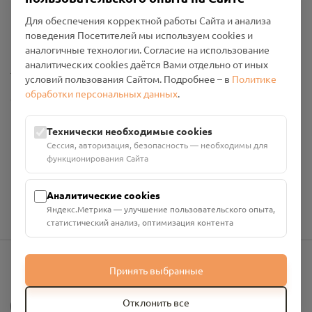
Пользовательское соглашение
Для обеспечения корректной работы Сайта и анализа
Политика конфиденциальности
поведения Посетителей мы используем cookies и
Промо-материалы
аналогичные технологии. Согласие на использование
аналитических cookies даётся Вами отдельно от иных
Настройки cookies
условий пользования Сайтом. Подробнее – в
Политике
обработки персональных данных
.
Общество с ограниченной ответственностью «Смоленский
Проект Помним»
ИНН: 6700029207 ОГРН: 1256700001986
Технически необходимые cookies
Юридический адрес: 216790, Смоленская область, р-н
Сессия, авторизация, безопасность — необходимы для
Руднянский, г. Рудня, улица Западная, д. 26А, пом. 18
функционирования Сайта
Номер счёта: 40702810901130004287 в АО "АЛЬФА-БАНК"
Кор. счёт: 30101810200000000593
Аналитические cookies
Яндекс.Метрика — улучшение пользовательского опыта,
статистический анализ, оптимизация контента
Принять выбранные
info@pomnim.online
?
Отклонить все