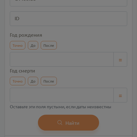
ID
Год рождения
Точно
До
После
=
Год смерти
Точно
До
После
=
Оставьте эти поля пустыми, если даты неизвестны
Найти