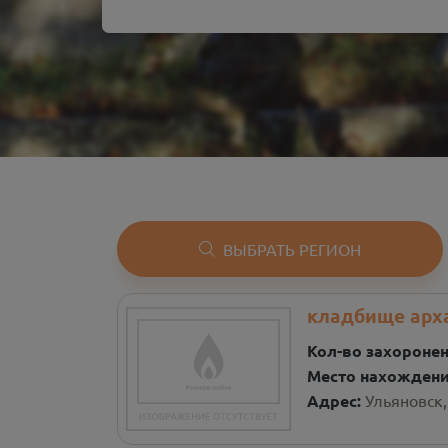
ВЫБРАТЬ РЕГИОН
кладбище арх
Кол-во захороне
Место нахожден
Адрес:
Ульяновск,