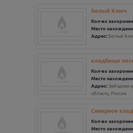
Белый Ключ
Кол-во захороне
Место нахожден
Адрес:
Белый Ключ
кладбище пос
Кол-во захороне
Место нахожден
Адрес:
Звёздная у
область, Россия
Северное кла
Кол-во захороне
Место нахожден