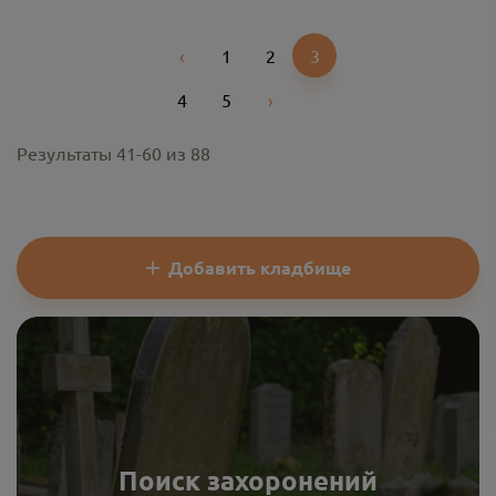
‹
1
2
3
Previous
4
5
›
Next
Результаты
41
-
60
из
88
Добавить кладбище
Поиск захоронений