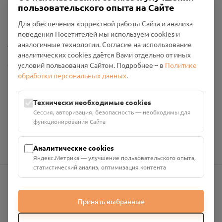
пользовательского опыта на Сайте
Политика конфиденциальности
Промо-материалы
Для обеспечения корректной работы Сайта и анализа
поведения Посетителей мы используем cookies и
Настройки cookies
аналогичные технологии. Согласие на использование
аналитических cookies даётся Вами отдельно от иных
Общество с ограниченной ответственностью «Смоленский
условий пользования Сайтом. Подробнее – в
Политике
Проект Помним»
обработки персональных данных
.
ИНН: 6700029207 ОГРН: 1256700001986
Юридический адрес: 216790, Смоленская область, р-н
Технически необходимые cookies
Руднянский, г. Рудня, улица Западная, д. 26А, пом. 18
Сессия, авторизация, безопасность — необходимы для
Номер счёта: 40702810901130004287 в АО "АЛЬФА-БАНК"
функционирования Сайта
Кор. счёт: 30101810200000000593
Аналитические cookies
Яндекс.Метрика — улучшение пользовательского опыта,
статистический анализ, оптимизация контента
info@pomnim.online
Принять выбранные