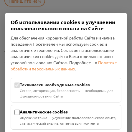
Напишите нам
Об использовании cookies и улучшении
Пользовательское соглашение
пользовательского опыта на Сайте
Политика конфиденциальности
Промо-материалы
Для обеспечения корректной работы Сайта и анализа
поведения Посетителей мы используем cookies и
Настройки cookies
аналогичные технологии. Согласие на использование
аналитических cookies даётся Вами отдельно от иных
Общество с ограниченной ответственностью «Смоленский
условий пользования Сайтом. Подробнее – в
Политике
Проект Помним»
обработки персональных данных
.
ИНН: 6700029207 ОГРН: 1256700001986
Юридический адрес: 216790, Смоленская область, р-н
Технически необходимые cookies
Руднянский, г. Рудня, улица Западная, д. 26А, пом. 18
Сессия, авторизация, безопасность — необходимы для
Номер счёта: 40702810901130004287 в АО "АЛЬФА-БАНК"
функционирования Сайта
Кор. счёт: 30101810200000000593
Аналитические cookies
Яндекс.Метрика — улучшение пользовательского опыта,
статистический анализ, оптимизация контента