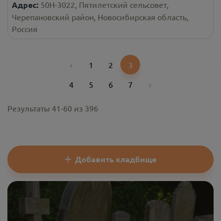
Адрес:
50Н-3022, Пятилетский сельсовет,
Черепановский район, Новосибирская область,
Россия
‹
1
2
3
Previous
4
5
6
7
›
Next
Результаты
41
-
60
из
396
Добавить кладбище