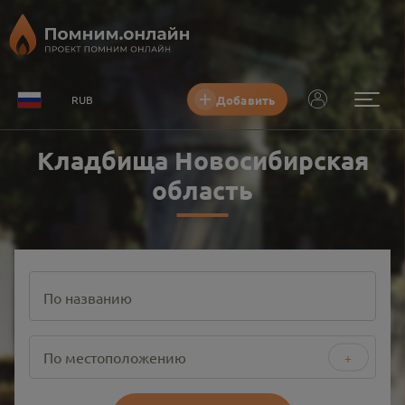
Добавить
RUB
Кладбища Новосибирская
область
По названию
По местоположению
+