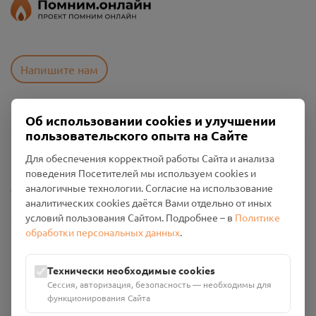
Напишите нам
Об использовании cookies и улучшении
Пользовательское соглашение
пользовательского опыта на Сайте
Политика конфиденциальности
Промо-материалы
Для обеспечения корректной работы Сайта и анализа
поведения Посетителей мы используем cookies и
Настройки cookies
аналогичные технологии. Согласие на использование
аналитических cookies даётся Вами отдельно от иных
Общество с ограниченной ответственностью «Смоленский
условий пользования Сайтом. Подробнее – в
Политике
Проект Помним»
обработки персональных данных
.
ИНН: 6700029207 ОГРН: 1256700001986
Юридический адрес: 216790, Смоленская область, р-н
Технически необходимые cookies
Руднянский, г. Рудня, улица Западная, д. 26А, пом. 18
Сессия, авторизация, безопасность — необходимы для
Номер счёта: 40702810901130004287 в АО "АЛЬФА-БАНК"
функционирования Сайта
Кор. счёт: 30101810200000000593