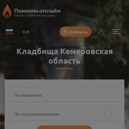
Добавить
RUB
Кладбища Кемеровская
область
По названию
По местоположению
+