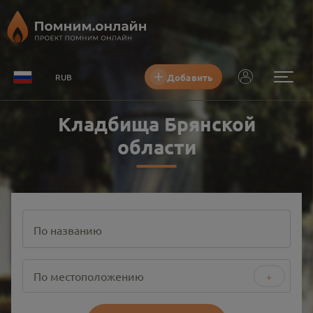
Добавить
RUB
Кладбища Брянской
области
По названию
По местоположению
+