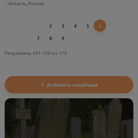
область, Россия
‹
2
3
4
5
6
Previous
7
8
9
›
Next
Результаты
101
-
120
из
175
Добавить кладбище