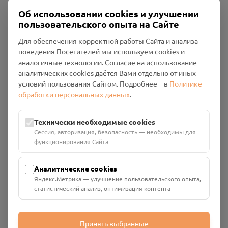
Об использовании cookies и улучшении
Пользовательское соглашение
пользовательского опыта на Сайте
Политика конфиденциальности
Промо-материалы
Для обеспечения корректной работы Сайта и анализа
поведения Посетителей мы используем cookies и
Настройки cookies
аналогичные технологии. Согласие на использование
аналитических cookies даётся Вами отдельно от иных
Общество с ограниченной ответственностью «Смоленский
условий пользования Сайтом. Подробнее – в
Политике
Проект Помним»
обработки персональных данных
.
ИНН: 6700029207 ОГРН: 1256700001986
Юридический адрес: 216790, Смоленская область, р-н
Технически необходимые cookies
Руднянский, г. Рудня, улица Западная, д. 26А, пом. 18
Сессия, авторизация, безопасность — необходимы для
Номер счёта: 40702810901130004287 в АО "АЛЬФА-БАНК"
функционирования Сайта
Кор. счёт: 30101810200000000593
Аналитические cookies
Яндекс.Метрика — улучшение пользовательского опыта,
статистический анализ, оптимизация контента
info@pomnim.online
Принять выбранные