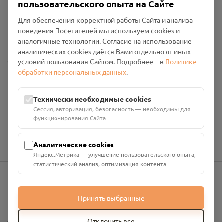
пользовательского опыта на Сайте
Политика конфиденциальности
Промо-материалы
Для обеспечения корректной работы Сайта и анализа
поведения Посетителей мы используем cookies и
Настройки cookies
аналогичные технологии. Согласие на использование
аналитических cookies даётся Вами отдельно от иных
Общество с ограниченной ответственностью «Смоленский
условий пользования Сайтом. Подробнее – в
Политике
Проект Помним»
обработки персональных данных
.
ИНН: 6700029207 ОГРН: 1256700001986
Юридический адрес: 216790, Смоленская область, р-н
Технически необходимые cookies
Руднянский, г. Рудня, улица Западная, д. 26А, пом. 18
Сессия, авторизация, безопасность — необходимы для
Номер счёта: 40702810901130004287 в АО "АЛЬФА-БАНК"
функционирования Сайта
Кор. счёт: 30101810200000000593
Аналитические cookies
Яндекс.Метрика — улучшение пользовательского опыта,
статистический анализ, оптимизация контента
info@pomnim.online
Принять выбранные
Отклонить все