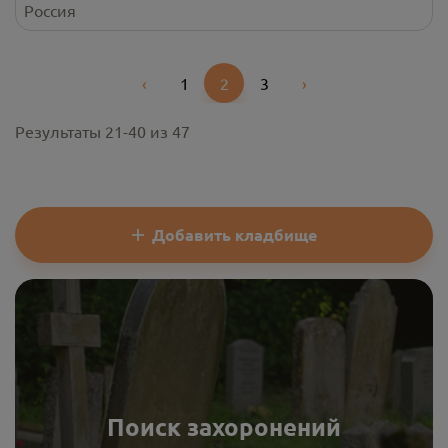
Россия
‹
1
2
3
›
Previous
Next
Результаты
21
-
40
из
47
Добавить кладбище
Поиск захоронений