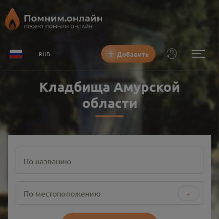
Добавить
RUB
Кладбища Амурской
области
По названию
По местоположению
+