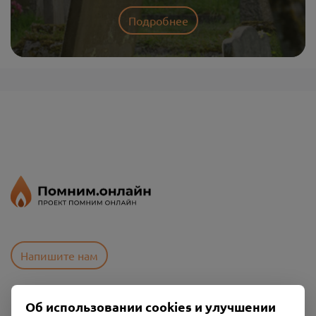
Подробнее
Напишите нам
Об использовании cookies и улучшении
Пользовательское соглашение