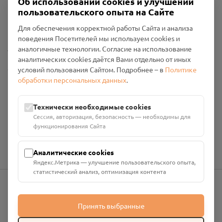
Об использовании cookies и улучшении
Пользовательское соглашение
пользовательского опыта на Сайте
Политика конфиденциальности
Промо-материалы
Для обеспечения корректной работы Сайта и анализа
поведения Посетителей мы используем cookies и
Настройки cookies
аналогичные технологии. Согласие на использование
аналитических cookies даётся Вами отдельно от иных
Общество с ограниченной ответственностью «Смоленский
условий пользования Сайтом. Подробнее – в
Политике
Проект Помним»
обработки персональных данных
.
ИНН: 6700029207 ОГРН: 1256700001986
Юридический адрес: 216790, Смоленская область, р-н
Технически необходимые cookies
Руднянский, г. Рудня, улица Западная, д. 26А, пом. 18
Сессия, авторизация, безопасность — необходимы для
Номер счёта: 40702810901130004287 в АО "АЛЬФА-БАНК"
функционирования Сайта
Кор. счёт: 30101810200000000593
Аналитические cookies
Яндекс.Метрика — улучшение пользовательского опыта,
статистический анализ, оптимизация контента
info@pomnim.online
Принять выбранные