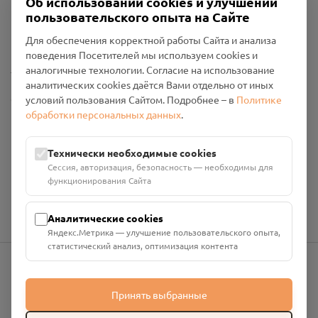
Об использовании cookies и улучшении
Пользовательское соглашение
пользовательского опыта на Сайте
Политика конфиденциальности
Промо-материалы
Для обеспечения корректной работы Сайта и анализа
поведения Посетителей мы используем cookies и
Настройки cookies
аналогичные технологии. Согласие на использование
аналитических cookies даётся Вами отдельно от иных
Общество с ограниченной ответственностью «Смоленский
условий пользования Сайтом. Подробнее – в
Политике
Проект Помним»
обработки персональных данных
.
ИНН: 6700029207 ОГРН: 1256700001986
Юридический адрес: 216790, Смоленская область, р-н
Технически необходимые cookies
Руднянский, г. Рудня, улица Западная, д. 26А, пом. 18
Сессия, авторизация, безопасность — необходимы для
Номер счёта: 40702810901130004287 в АО "АЛЬФА-БАНК"
функционирования Сайта
Кор. счёт: 30101810200000000593
Аналитические cookies
Яндекс.Метрика — улучшение пользовательского опыта,
статистический анализ, оптимизация контента
info@pomnim.online
Принять выбранные