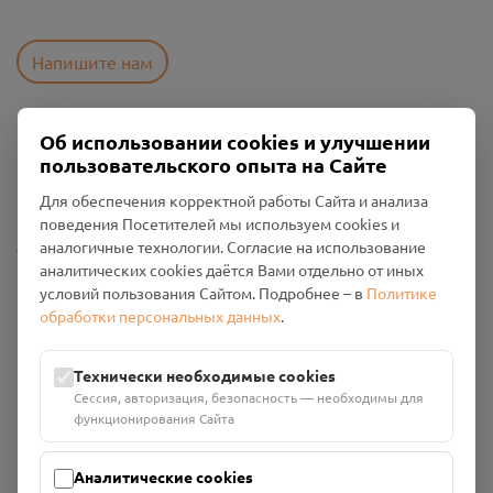
Напишите нам
Об использовании cookies и улучшении
Пользовательское соглашение
пользовательского опыта на Сайте
Политика конфиденциальности
Промо-материалы
Для обеспечения корректной работы Сайта и анализа
поведения Посетителей мы используем cookies и
Настройки cookies
аналогичные технологии. Согласие на использование
аналитических cookies даётся Вами отдельно от иных
Общество с ограниченной ответственностью «Смоленский
условий пользования Сайтом. Подробнее – в
Политике
Проект Помним»
обработки персональных данных
.
ИНН: 6700029207 ОГРН: 1256700001986
Юридический адрес: 216790, Смоленская область, р-н
Технически необходимые cookies
Руднянский, г. Рудня, улица Западная, д. 26А, пом. 18
Сессия, авторизация, безопасность — необходимы для
Номер счёта: 40702810901130004287 в АО "АЛЬФА-БАНК"
функционирования Сайта
Кор. счёт: 30101810200000000593
Аналитические cookies