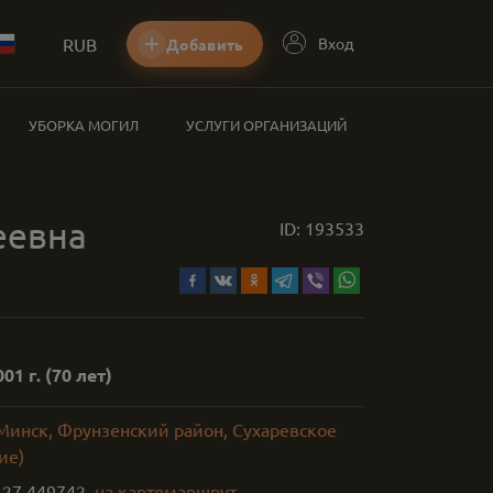
RUB
Вход
Добавить
УБОРКА МОГИЛ
УСЛУГИ ОРГАНИЗАЦИЙ
еевна
ID:
193533
01 г.
(70 лет)
 Минск, Фрунзенский район, Сухаревское
ие)
,
27.449742
на карте
маршрут