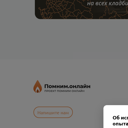
Напишите нам
Об ис
опыта