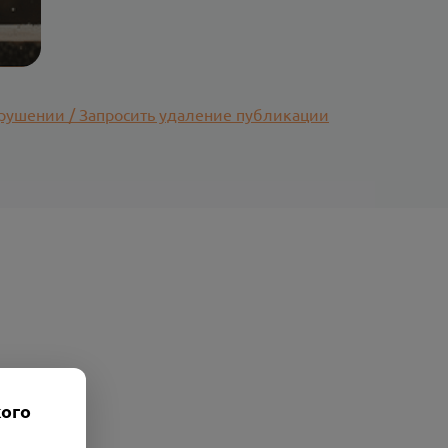
рушении / Запросить удаление публикации
кого