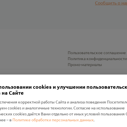
Сообщить о на
Пользовательское соглашение
Политика конфиденциальности
Промо-материалы
Настройки cookies
пользовании cookies и улучшении пользовательс
 на Сайте
спечения корректной работы Сайта и анализа поведения Посетите
уем cookies и аналогичные технологии. Согласие на использование
оленский Проект Помним»
ческих cookies даётся Вами отдельно от иных условий пользования 
ее – в
Политике обработки персональных данных
.
н Руднянский, г. Рудня, улица Западная, д. 26А, пом. 18