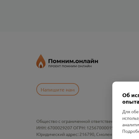
Напишите нам
Об ис
опыта
Для обе
использ
Общество с ограниченной ответственностью «См
аналити
ИНН: 6700029207 ОГРН: 1256700001986
Подробн
Юридический адрес: 216790, Смоленская область, р-