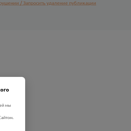
рушении / Запросить удаление публикации
кого
лей мы
Сайтом.