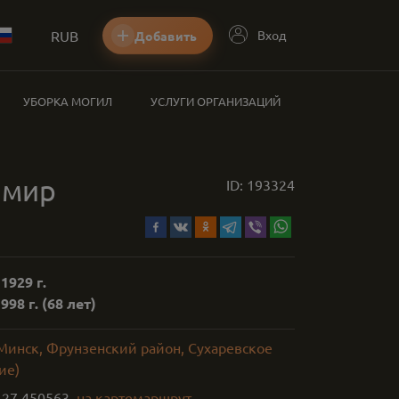
RUB
Вход
Добавить
УБОРКА МОГИЛ
УСЛУГИ ОРГАНИЗАЦИЙ
имир
ID:
193324
1929 г.
998 г.
(68 лет)
 Минск, Фрунзенский район, Сухаревское
ие)
,
27.450563
на карте
маршрут