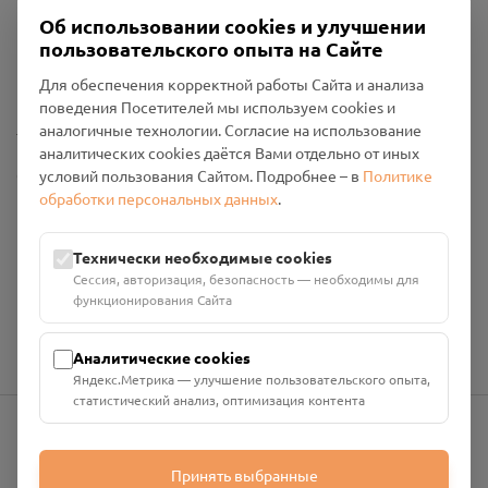
Об использовании cookies и улучшении
Пользовательское соглашение
пользовательского опыта на Сайте
Политика конфиденциальности
Промо-материалы
Для обеспечения корректной работы Сайта и анализа
поведения Посетителей мы используем cookies и
Настройки cookies
аналогичные технологии. Согласие на использование
аналитических cookies даётся Вами отдельно от иных
Общество с ограниченной ответственностью «Смоленский
условий пользования Сайтом. Подробнее – в
Политике
Проект Помним»
обработки персональных данных
.
ИНН: 6700029207 ОГРН: 1256700001986
Юридический адрес: 216790, Смоленская область, р-н
Технически необходимые cookies
Руднянский, г. Рудня, улица Западная, д. 26А, пом. 18
Сессия, авторизация, безопасность — необходимы для
Номер счёта: 40702810901130004287 в АО "АЛЬФА-БАНК"
функционирования Сайта
Кор. счёт: 30101810200000000593
Аналитические cookies
Яндекс.Метрика — улучшение пользовательского опыта,
статистический анализ, оптимизация контента
info@pomnim.online
Принять выбранные