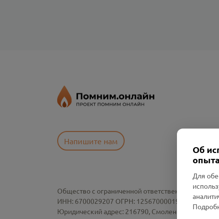
Напишите нам
Об ис
опыта
Для обе
использ
Общество с ограниченной ответственностью «См
аналити
ИНН: 6700029207 ОГРН: 1256700001986
Подробн
Юридический адрес: 216790, Смоленская область, р-