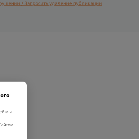
рушении / Запросить удаление публикации
кого
лей мы
Сайтом.