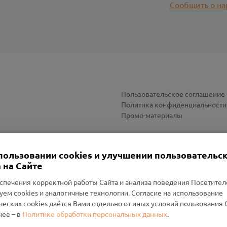
Сообщить о на
Пользовательское соглашение
Политика конфиденциальности
Промо-материалы
Настройки cookies
пользовании cookies и улучшении пользовательс
 на Сайте
спечения корректной работы Сайта и анализа поведения Посетите
уем cookies и аналогичные технологии. Согласие на использование
оленский Проект Помним»
ческих cookies даётся Вами отдельно от иных условий пользования 
ее – в
Политике обработки персональных данных
.
н Руднянский, г. Рудня, улица Западная, д. 26А, пом. 18