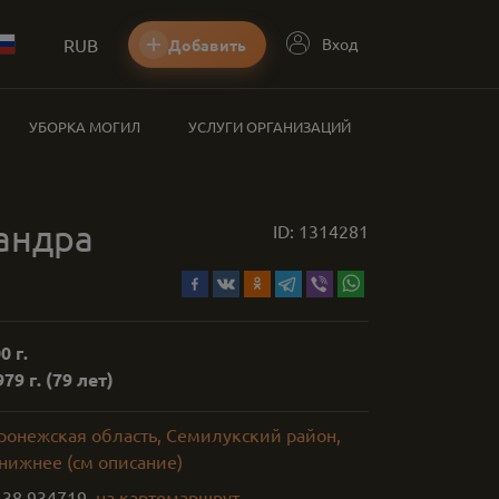
RUB
Вход
Добавить
УБОРКА МОГИЛ
УСЛУГИ ОРГАНИЗАЦИЙ
андра
ID:
1314281
0 г.
79 г.
(79 лет)
оронежская область, Семилукский район,
нижнее (см описание)
,
38.934719
на карте
маршрут