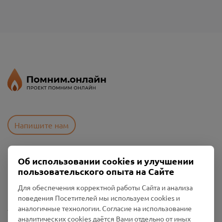
Напишите нам
Об использовании cookies и улучшении
Пользовательское соглашение
пользовательского опыта на Сайте
Политика конфиденциальности
Промо-материалы
Для обеспечения корректной работы Сайта и анализа
поведения Посетителей мы используем cookies и
Настройки cookies
аналогичные технологии. Согласие на использование
аналитических cookies даётся Вами отдельно от иных