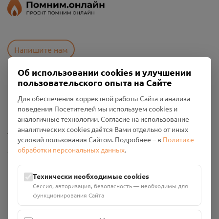
Напишите нам
Об использовании cookies и улучшении
пользовательского опыта на Сайте
Пользовательское соглашение
Политика конфиденциальности
Для обеспечения корректной работы Сайта и анализа
Промо-материалы
поведения Посетителей мы используем cookies и
аналогичные технологии. Согласие на использование
аналитических cookies даётся Вами отдельно от иных
Настройки cookies
условий пользования Сайтом. Подробнее – в
Политике
обработки персональных данных
.
Общество с ограниченной ответственностью «Смоленский
Проект Помним»
ИНН: 6700029207 ОГРН: 1256700001986
Технически необходимые cookies
Юридический адрес: 216790, Смоленская область, р-н
Сессия, авторизация, безопасность — необходимы для
Руднянский, г. Рудня, улица Западная, д. 26А, пом. 18
функционирования Сайта
Номер счёта: 40702810901130004287 в АО "АЛЬФА-БАНК"
Кор. счёт: 30101810200000000593