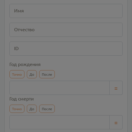
Имя
Отчество
ID
Год рождения
Точно
До
После
=
Год смерти
Точно
До
После
=