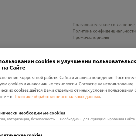
Пользовательское соглашение
Политика конфиденциальности
Промо-материалы
Настройки cookies
пользовании cookies и улучшении пользовательс
 на Сайте
спечения корректной работы Сайта и анализа поведения Посетите
уем cookies и аналогичные технологии. Согласие на использование
оленский Проект Помним»
ческих cookies даётся Вами отдельно от иных условий пользования 
ее – в
Политике обработки персональных данных
.
н Руднянский, г. Рудня, улица Западная, д. 26А, пом. 18
ФА-БАНК"
хнически необходимые cookies
сия, авторизация, безопасность — необходимы для функционирования Сайта
алитические cookies