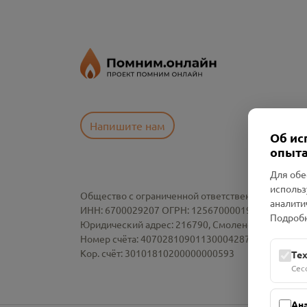
Напишите нам
Об ис
опыта
Для обе
использ
Общество с ограниченной ответственностью «См
аналити
ИНН: 6700029207 ОГРН: 1256700001986
Подробн
Юридический адрес: 216790, Смоленская область, р-
Номер счёта: 40702810901130004287 в АО "АЛЬ
Кор. счёт: 30101810200000000593
Те
Сес
Ан