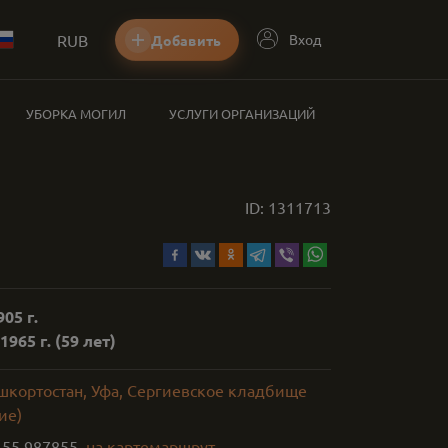
RUB
Вход
Добавить
УБОРКА МОГИЛ
УСЛУГИ ОРГАНИЗАЦИЙ
ID:
1311713
05 г.
1965 г.
(59 лет)
ашкортостан, Уфа, Сергиевское кладбище
ие)
,
55.987855
на карте
маршрут