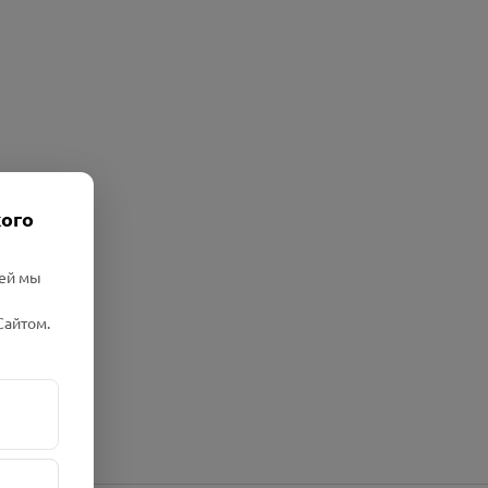
кого
лей мы
Сайтом.