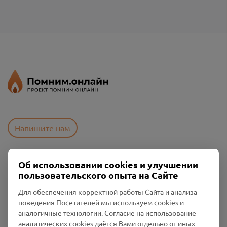
Напишите нам
Об использовании cookies и улучшении
Пользовательское соглашение
пользовательского опыта на Сайте
Политика конфиденциальности
Промо-материалы
Для обеспечения корректной работы Сайта и анализа
поведения Посетителей мы используем cookies и
Настройки cookies
аналогичные технологии. Согласие на использование
аналитических cookies даётся Вами отдельно от иных