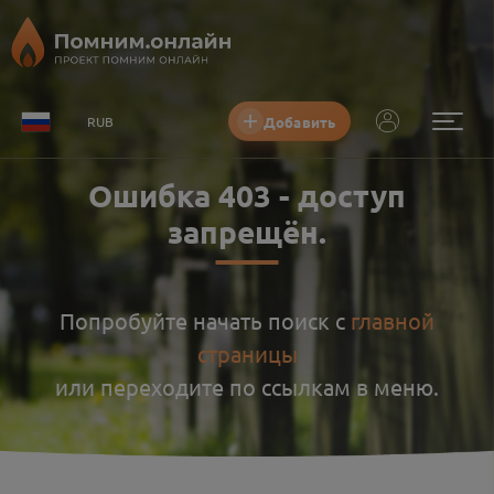
Добавить
RUB
Ошибка
403
-
доступ
запрещён
.
Попробуйте начать поиск с
главной
страницы
или переходите по ссылкам в меню.