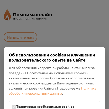
Напишите нам
Об использовании cookies и улучшении
Пользовательское соглашение
пользовательского опыта на Сайте
Политика конфиденциальности
Промо-материалы
Для обеспечения корректной работы Сайта и анализа
поведения Посетителей мы используем cookies и
Настройки cookies
аналогичные технологии. Согласие на использование
аналитических cookies даётся Вами отдельно от иных
Общество с ограниченной ответственностью «Смоленский
условий пользования Сайтом. Подробнее – в
Политике
Проект Помним»
обработки персональных данных
.
ИНН: 6700029207 ОГРН: 1256700001986
Юридический адрес: 216790, Смоленская область, р-н
Технически необходимые cookies
Руднянский, г. Рудня, улица Западная, д. 26А, пом. 18