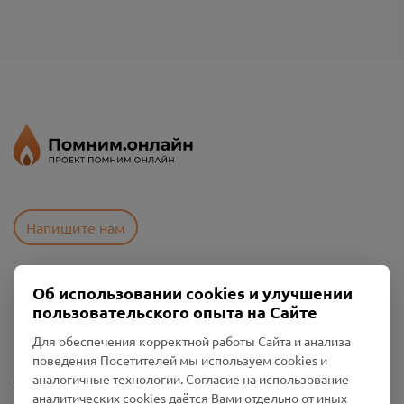
Напишите нам
Об использовании cookies и улучшении
Пользовательское соглашение
пользовательского опыта на Сайте
Политика конфиденциальности
Промо-материалы
Для обеспечения корректной работы Сайта и анализа
поведения Посетителей мы используем cookies и
Настройки cookies
аналогичные технологии. Согласие на использование
аналитических cookies даётся Вами отдельно от иных