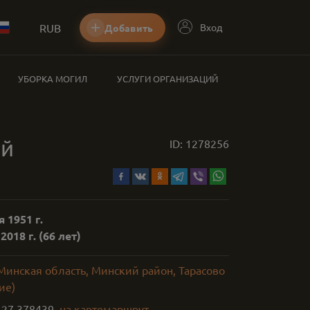
RUB
Вход
Добавить
УБОРКА МОГИЛ
УСЛУГИ ОРГАНИЗАЦИЙ
ай
ID:
1278256
 1951 г.
2018 г.
(66 лет)
Минская область, Минский район, Тарасово
ие)
,
27.378439
на карте
маршрут