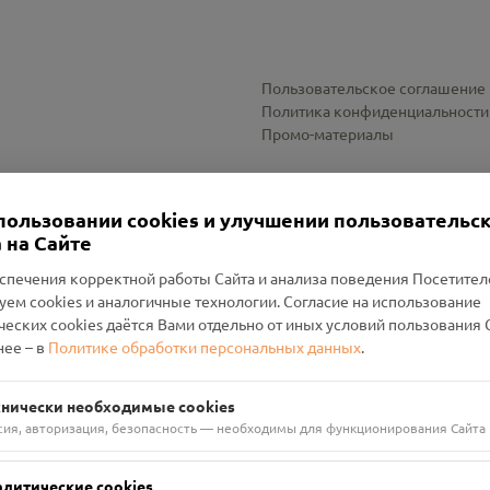
Пользовательское соглашение
Политика конфиденциальности
Промо-материалы
Настройки cookies
пользовании cookies и улучшении пользовательс
 на Сайте
спечения корректной работы Сайта и анализа поведения Посетите
уем cookies и аналогичные технологии. Согласие на использование
оленский Проект Помним»
ческих cookies даётся Вами отдельно от иных условий пользования 
ее – в
Политике обработки персональных данных
.
н Руднянский, г. Рудня, улица Западная, д. 26А, пом. 18
ФА-БАНК"
хнически необходимые cookies
сия, авторизация, безопасность — необходимы для функционирования Сайта
алитические cookies