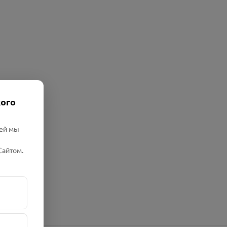
кого
лей мы
Сайтом.