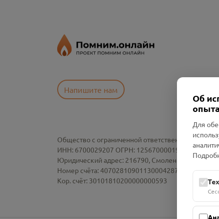
Напишите нам
Об ис
опыта
Для обе
использ
Общество с ограниченной ответственностью «См
аналити
ИНН: 6700029207 ОГРН: 1256700001986
Подробн
Юридический адрес: 216790, Смоленская область, р-
Номер счёта: 40702810901130004287 в АО "АЛЬ
Кор. счёт: 30101810200000000593
Те
Сес
Ан