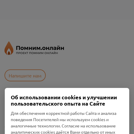
Напишите нам
Об использовании cookies и улучшении
Пользовательское соглашение
пользовательского опыта на Сайте
Политика конфиденциальности
Промо-материалы
Для обеспечения корректной работы Сайта и анализа
поведения Посетителей мы используем cookies и
Настройки cookies
аналогичные технологии. Согласие на использование
аналитических cookies даётся Вами отдельно от иных