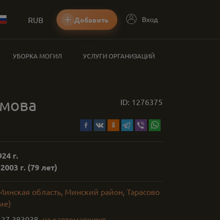
RUB
Вход
Добавить
УБОРКА МОГИЛ
УСЛУГИ ОРГАНИЗАЦИЙ
амова
ID:
1276375
24 г.
2003 г.
(79 лет)
Минская область, Минский район, Тарасово
ие)
,
27.383038
на карте
маршрут