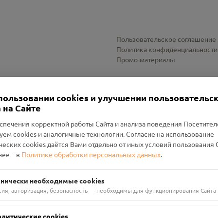
Пользовательское соглашение
Политика конфиденциальности
Промо-материалы
Настройки cookies
пользовании cookies и улучшении пользовательс
 на Сайте
спечения корректной работы Сайта и анализа поведения Посетите
уем cookies и аналогичные технологии. Согласие на использование
оленский Проект Помним»
ческих cookies даётся Вами отдельно от иных условий пользования 
ее – в
Политике обработки персональных данных
.
н Руднянский, г. Рудня, улица Западная, д. 26А, пом. 18
ФА-БАНК"
хнически необходимые cookies
сия, авторизация, безопасность — необходимы для функционирования Сайта
алитические cookies