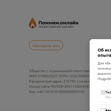
Напишите нам
Об ис
опыта
Для обе
использ
Общество с ограниченной ответственностью «См
аналити
ИНН: 6700029207 ОГРН: 1256700001986
Подробн
Юридический адрес: 216790, Смоленская область, р-
Номер счёта: 40702810901130004287 в АО "АЛЬ
Кор. счёт: 30101810200000000593
Те
Сес
Ан