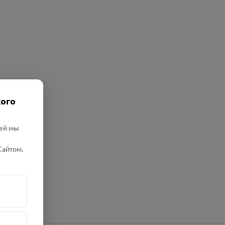
кого
лей мы
Сайтом.